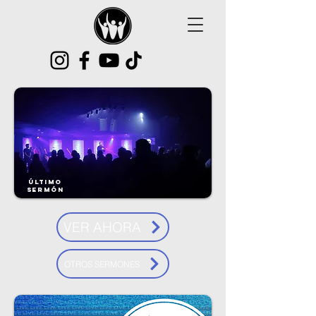
Último
sermón
VER AHORA
OTROS SERMONES